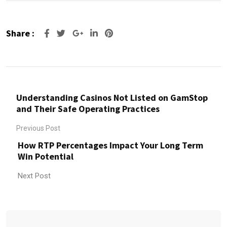
Share :
Google+
LinkedIn
Pinterest
Understanding Casinos Not Listed on GamStop
and Their Safe Operating Practices
Previous Post
How RTP Percentages Impact Your Long Term
Win Potential
Next Post