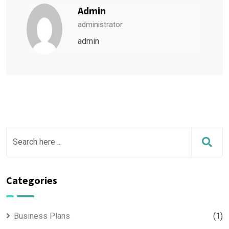
Admin
administrator
admin
Categories
Business Plans
(1)