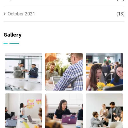
October 2021
(13)
Gallery