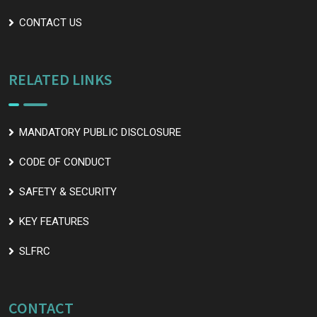
CONTACT US
RELATED LINKS
MANDATORY PUBLIC DISCLOSURE
CODE OF CONDUCT
SAFETY & SECURITY
KEY FEATURES
SLFRC
CONTACT