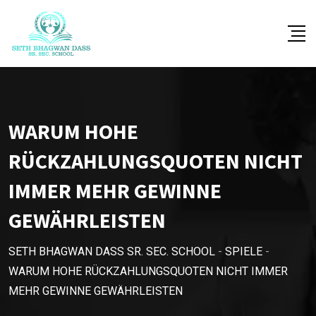
Skip
to
content
WARUM HOHE
RÜCKZAHLUNGSQUOTEN NICHT
IMMER MEHR GEWINNE
GEWÄHRLEISTEN
SETH BHAGWAN DASS SR. SEC. SCHOOL
-
SPIELE
-
WARUM HOHE RÜCKZAHLUNGSQUOTEN NICHT IMMER
MEHR GEWINNE GEWÄHRLEISTEN