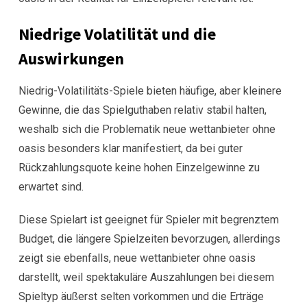
Niedrige Volatilität und die
Auswirkungen
Niedrig-Volatilitäts-Spiele bieten häufige, aber kleinere
Gewinne, die das Spielguthaben relativ stabil halten,
weshalb sich die Problematik neue wettanbieter ohne
oasis besonders klar manifestiert, da bei guter
Rückzahlungsquote keine hohen Einzelgewinne zu
erwartet sind.
Diese Spielart ist geeignet für Spieler mit begrenztem
Budget, die längere Spielzeiten bevorzugen, allerdings
zeigt sie ebenfalls, neue wettanbieter ohne oasis
darstellt, weil spektakuläre Auszahlungen bei diesem
Spieltyp äußerst selten vorkommen und die Erträge