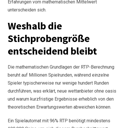
Erfahrungen vom mathematischen Mittelwert
unterscheiden sich.
Weshalb die
Stichprobengröße
entscheidend bleibt
Die mathematischen Grundlagen der RTP-Berechnung
beruht auf Millionen Spielrunden, während einzelne
Spieler typischerweise nur wenige hundert Runden
durchführen, was erklärt, neue wettanbieter ohne oasis
und warum kurzfristige Ergebnisse erheblich von den
theoretischen Erwartungswerten abweichen können.
Ein Spielautomat mit 96% RTP benötigt mindestens