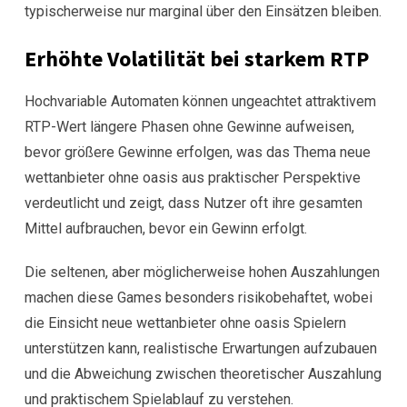
typischerweise nur marginal über den Einsätzen bleiben.
Erhöhte Volatilität bei starkem RTP
Hochvariable Automaten können ungeachtet attraktivem
RTP-Wert längere Phasen ohne Gewinne aufweisen,
bevor größere Gewinne erfolgen, was das Thema neue
wettanbieter ohne oasis aus praktischer Perspektive
verdeutlicht und zeigt, dass Nutzer oft ihre gesamten
Mittel aufbrauchen, bevor ein Gewinn erfolgt.
Die seltenen, aber möglicherweise hohen Auszahlungen
machen diese Games besonders risikobehaftet, wobei
die Einsicht neue wettanbieter ohne oasis Spielern
unterstützen kann, realistische Erwartungen aufzubauen
und die Abweichung zwischen theoretischer Auszahlung
und praktischem Spielablauf zu verstehen.